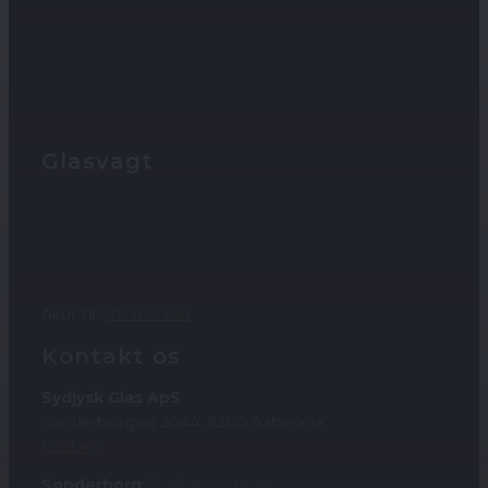
Glasvagt
Akut Tlf:
70 100 100
Kontakt os
Sydjysk Glas ApS
Sønderborgvej 204A, 6200 Aabenraa
Find vej
Sønderborg
:
(+45) 74 42 19 58