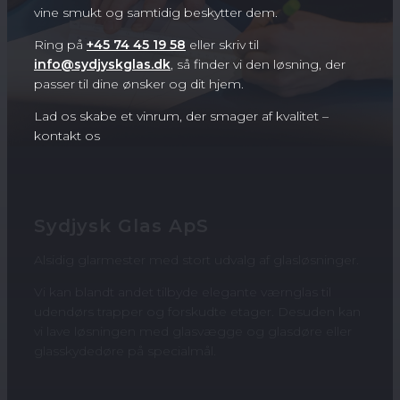
vine smukt og samtidig beskytter dem.
Ring på
+45 74 45 19 58
eller skriv til
info@sydjyskglas.dk
, så finder vi den løsning, der
passer til dine ønsker og dit hjem.
Lad os skabe et vinrum, der smager af kvalitet –
kontakt os
Sydjysk Glas ApS
Alsidig glarmester med stort udvalg af glasløsninger.
​Vi kan blandt andet tilbyde elegante værnglas til
udendørs trapper og forskudte etager. Desuden kan
vi lave løsningen med glasvægge og glasdøre eller
glasskydedøre på specialmål.