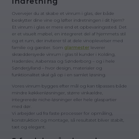
indretning
Overvejer du at skabe et vinrum i glas, der både
beskytter dine vine og løfter indretningen i dit hjem?
Et vinrum i glas er mere end et opbevaringssted. Det
er et visuelt møbel, en integreret del af hjemmets stil
og et rum, der inviterer til at dele vinoplevelser med
familie og gæster. Som
glarmester
leverer
skræddersyede vinrum i glas til kunder i Kolding,
Haderslev, Aabenraa og Sønderborg – og i hele
Sønderjylland – hvor design, materialer og
funktionalitet skal gå op i en samlet løsning.
Vores vinrum bygges efter mål og kan tilpasses både
mindre køkkenløsninger, større vinkældre,
integrerede niche-løsninger eller hele glaspartier
med dør.
Vi arbejder ud fra faste processer for opmåling,
konstruktion og montage, så resultatet bliver stabilt,
tæt og elegant.