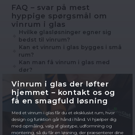
FAQ – svar på mest
hyppige spørgsmål om
vinrum i glas
Hvilke glasløsninger egner sig
bedst til vinrum?
Kan et vinrum i glas bygges i små
rum?
Kan man få vinrum i glas med
dør?
Vinrum i glas der løfter
hjemmet – kontakt os og
få en smagfuld løsning
Med et vinrum i glas får du et eksklusivt rum, hvor
design og funktion går hånd i hånd. Vi hjælper dig
med opmåling, valg af glastype, udformning og
montering, så du får en løsning, der præsenterer dine