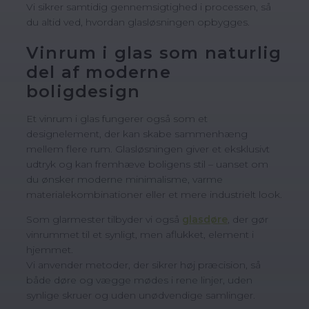
Vi sikrer samtidig gennemsigtighed i processen, så
du altid ved, hvordan glasløsningen opbygges.
Vinrum i glas som naturlig
del af moderne
boligdesign
Et vinrum i glas fungerer også som et
designelement, der kan skabe sammenhæng
mellem flere rum. Glasløsningen giver et eksklusivt
udtryk og kan fremhæve boligens stil – uanset om
du ønsker moderne minimalisme, varme
materialekombinationer eller et mere industrielt look.
Som glarmester tilbyder vi også
glasdøre
, der gør
vinrummet til et synligt, men aflukket, element i
hjemmet.
Vi anvender metoder, der sikrer høj præcision, så
både døre og vægge mødes i rene linjer, uden
synlige skruer og uden unødvendige samlinger.