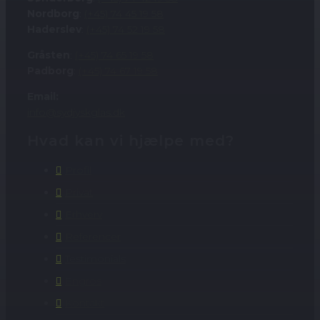
Nordborg
:
(+45) 74 45 19 58
Haderslev
:
(+45) 74 52 19 58
Gråsten
:
(+45) 74 65 19 58
Padborg
:
(+45) 74 67 19 58
Email:
info@sydjyskglas.dk
Hvad kan vi hjælpe med?
Profil
Privat
Erhverv
Referencer
Testimonials
Engros
Kontakt