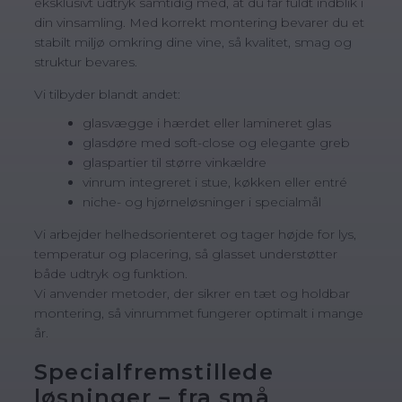
eksklusivt udtryk samtidig med, at du får fuldt indblik i
din vinsamling. Med korrekt montering bevarer du et
stabilt miljø omkring dine vine, så kvalitet, smag og
struktur bevares.
Vi tilbyder blandt andet:
glasvægge i hærdet eller lamineret glas
glasdøre med soft-close og elegante greb
glaspartier til større vinkældre
vinrum integreret i stue, køkken eller entré
niche- og hjørneløsninger i specialmål
Vi arbejder helhedsorienteret og tager højde for lys,
temperatur og placering, så glasset understøtter
både udtryk og funktion.
Vi anvender metoder, der sikrer en tæt og holdbar
montering, så vinrummet fungerer optimalt i mange
år.
Specialfremstillede
løsninger – fra små