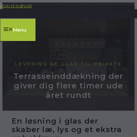
Hop til indhold
Menu
LEVERING AF GLAS TIL PRIVATE
Terrasseinddækning der
giver dig flere timer ude
året rundt
En løsning i glas der
skaber læ, lys og et ekstra