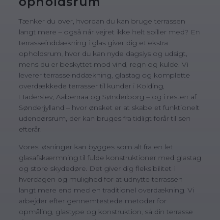
opholdsrum
Tænker du over, hvordan du kan bruge terrassen
langt mere – også når vejret ikke helt spiller med? En
terrasseinddækning i glas giver dig et ekstra
opholdsrum, hvor du kan nyde dagslys og udsigt,
mens du er beskyttet mod vind, regn og kulde. Vi
leverer terrasseinddækning, glastag og komplette
overdækkede terrasser til kunder i Kolding,
Haderslev, Aabenraa og Sønderborg – og i resten af
Sønderjylland – hvor ønsket er at skabe et funktionelt
udendørsrum, der kan bruges fra tidligt forår til sen
efterår.
Vores løsninger kan bygges som alt fra en let
glasafskærmning til fulde konstruktioner med glastag
og store skydedøre. Det giver dig fleksibilitet i
hverdagen og mulighed for at udnytte terrassen
langt mere end med en traditionel overdækning. Vi
arbejder efter gennemtestede metoder for
opmåling, glastype og konstruktion, så din terrasse