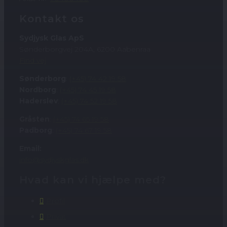
Kontakt os
Sydjysk Glas ApS
Sønderborgvej 204A, 6200 Aabenraa
Find vej
Sønderborg
:
(+45) 74 42 19 58
Nordborg
:
(+45) 74 45 19 58
Haderslev
:
(+45) 74 52 19 58
Gråsten
:
(+45) 74 65 19 58
Padborg
:
(+45) 74 67 19 58
Email:
info@sydjyskglas.dk
Hvad kan vi hjælpe med?
Profil
Privat