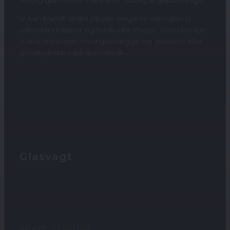
Alsidig glarmester med stort udvalg af glasløsninger.
​Vi kan blandt andet tilbyde elegante værnglas til
udendørs trapper og forskudte etager. Desuden kan
vi lave løsningen med glasvægge og glasdøre eller
glasskydedøre på specialmål.
Glasvagt
Akut Tlf:
70 100 100