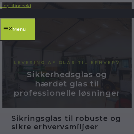
Hop til indhold
Menu
LEVERING AF GLAS TIL ERHVERV
Sikkerhedsglas og
hærdet glas til
professionelle løsninger
Sikringsglas til robuste og
sikre erhvervsmiljøer