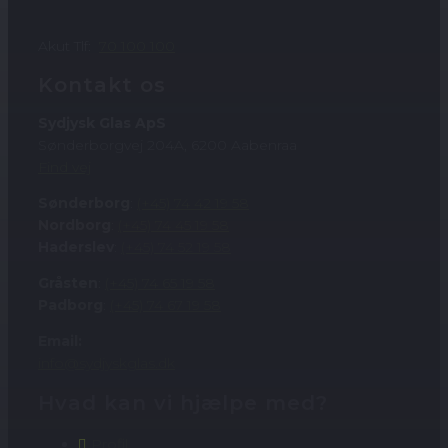
Akut Tlf:
70 100 100
Kontakt os
Sydjysk Glas ApS
Sønderborgvej 204A, 6200 Aabenraa
Find vej
Sønderborg
:
(+45) 74 42 19 58
Nordborg
:
(+45) 74 45 19 58
Haderslev
:
(+45) 74 52 19 58
Gråsten
:
(+45) 74 65 19 58
Padborg
:
(+45) 74 67 19 58
Email:
info@sydjyskglas.dk
Hvad kan vi hjælpe med?
Profil