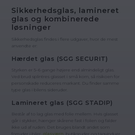
Sikkerhedsglas, lamineret
glas og kombinerede
løsninger
Sikkerhedsglas findes i flere udgaver, hvor de mest
anvendte er:
Hærdet glas (SGG SECURIT)
Styrken er 5–6 gange højere end almindeligt glas.
Ved brud splintres glasset i små korn, så risikoen for
personskade reduceres markant. Du finder samme
type glas i bilens sideruder.
Lamineret glas (SGG STADIP)
Består af to lag glas med folie mellem. Hvis glasset
går i stykker, hænger skårene fast i folien og falder
ikke ud af ruden. Det bruges blandt andet som
forruder i biler,
glasværn
, butiksruder og tagvinduer.