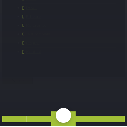
Privat
Erhverv
Referencer
Testimonials
Engros
Kontakt
Luk