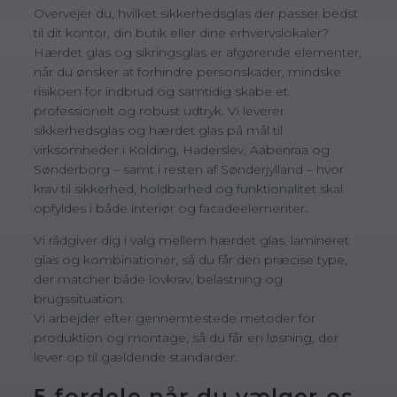
Overvejer du, hvilket sikkerhedsglas der passer bedst
til dit kontor, din butik eller dine erhvervslokaler?
Hærdet glas og sikringsglas er afgørende elementer,
når du ønsker at forhindre personskader, mindske
risikoen for indbrud og samtidig skabe et
professionelt og robust udtryk. Vi leverer
sikkerhedsglas og hærdet glas på mål til
virksomheder i Kolding, Haderslev, Aabenraa og
Sønderborg – samt i resten af Sønderjylland – hvor
krav til sikkerhed, holdbarhed og funktionalitet skal
opfyldes i både interiør og facadeelementer.
Vi rådgiver dig i valg mellem hærdet glas, lamineret
glas og kombinationer, så du får den præcise type,
der matcher både lovkrav, belastning og
brugssituation.
Vi arbejder efter gennemtestede metoder for
produktion og montage, så du får en løsning, der
lever op til gældende standarder.
5 fordele når du vælger os