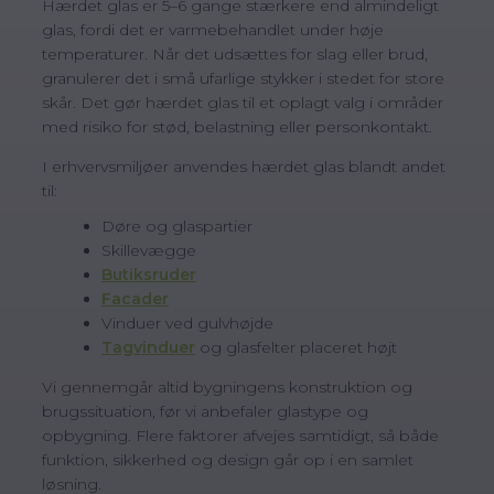
Hærdet glas er 5–6 gange stærkere end almindeligt
glas, fordi det er varmebehandlet under høje
temperaturer. Når det udsættes for slag eller brud,
granulerer det i små ufarlige stykker i stedet for store
skår. Det gør hærdet glas til et oplagt valg i områder
med risiko for stød, belastning eller personkontakt.
I erhvervsmiljøer anvendes hærdet glas blandt andet
til:
Døre og glaspartier
Skillevægge
Butiksruder
Facader
Vinduer ved gulvhøjde
Tagvinduer
og glasfelter placeret højt
Vi gennemgår altid bygningens konstruktion og
brugssituation, før vi anbefaler glastype og
opbygning. Flere faktorer afvejes samtidigt, så både
funktion, sikkerhed og design går op i en samlet
løsning.