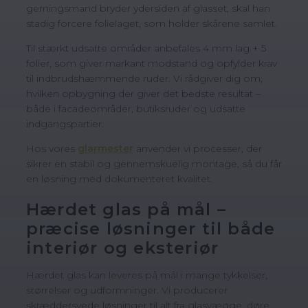
gerningsmand bryder ydersiden af glasset, skal han
stadig forcere folielaget, som holder skårene samlet.
Til stærkt udsatte områder anbefales 4 mm lag + 5
folier, som giver markant modstand og opfylder krav
til indbrudshæmmende ruder. Vi rådgiver dig om,
hvilken opbygning der giver det bedste resultat –
både i facadeområder, butiksruder og udsatte
indgangspartier.
Hos vores
glarmester
anvender vi processer, der
sikrer en stabil og gennemskuelig montage, så du får
en løsning med dokumenteret kvalitet.
Hærdet glas på mål –
præcise løsninger til både
interiør og eksteriør
Hærdet glas kan leveres på mål i mange tykkelser,
størrelser og udformninger. Vi producerer
skræddersyede løsninger til alt fra glasvægge, døre