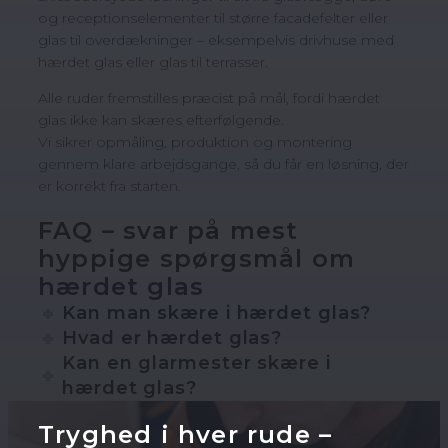
og receptionselementer til større facadefelter eller
glas til overdækninger – eksempelvis drivhuse med
hærdet glas eller glas til terrasser.
Alle ruder fremstilles præcist på mål, fordi hærdet
glas ikke kan skæres efterfølgende.
Vi sikrer opmåling, produktion og montering
gennem klare arbejdsgange, så du får en løsning, der
er korrekt fra starten.
FAQ – svar på mest
hyppige spørgsmål om
hærdet glas
Kan man skære i hærdet glas?
Hvad er hærdet glas?
Kan en glarmester skære i
hærdet glas?
Tryghed i hver rude –